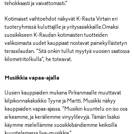
tehokkaasti ja vaivattomasti.”
Kotimaiset vaihtoehdot näkyvät K-Rauta Virtain eri
tuoteryhmissä kuluttajille ja yritysasiakkaille.Omaksi
suosikikseen K-Raudan kotimaisten tuotteiden
valikoimasta uudet kauppiaat nostavat painekyllästetyn
terassilaudan. ”Sitä onkin tullut myytyä vuosien saatossa
kilometritolkulla”, he toteavat.
Musiikkia vapaa-ajalla
Uusien kauppiaiden mukana Pirkanmaalle muuttavat
kilpikonnakaksikko Tyyne ja Martti. Musiikki näkyy
kauppiaiden vapaa-ajassa. ”Musiikin kuuntelu on iso osa
arkeamme, ja keräilemme vinyylilevyjä. Tämän lisäksi
käymme mielellämme suosikkibändiemme keikoilla
kuuntelemassa live-musiikkia.”