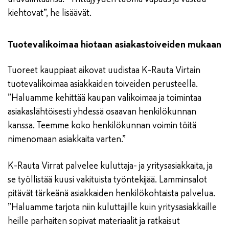
kiehtovat”, he lisäävät.
Tuotevalikoimaa hiotaan asiakastoiveiden mukaan
Tuoreet kauppiaat aikovat uudistaa K-Rauta Virtain
tuotevalikoimaa asiakkaiden toiveiden perusteella.
”Haluamme kehittää kaupan valikoimaa ja toimintaa
asiakaslähtöisesti yhdessä osaavan henkilökunnan
kanssa. Teemme koko henkilökunnan voimin töitä
nimenomaan asiakkaita varten.”
K-Rauta Virrat palvelee kuluttaja- ja yritysasiakkaita, ja
se työllistää kuusi vakituista työntekijää. Lamminsalot
pitävät tärkeänä asiakkaiden henkilökohtaista palvelua.
”Haluamme tarjota niin kuluttajille kuin yritysasiakkaille
heille parhaiten sopivat materiaalit ja ratkaisut