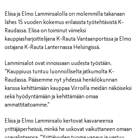
Eliisa ja Elmo Lamminsalolla on molemmilla takanaan
lähes 15 vuoden kokemus erilaisista työtehtävistä K-
Raudassa. Eliisa on toiminut viimeksi
kauppiasharjoittelijana K-Rauta Vantaanportissa ja Elmo
ostajana K-Rauta Lanternassa Helsingissä.
Lamminsalot ovat innoissaan uudesta työstään.
”Kauppiuus tuntuu luonnolliselta jatkumolta K-
Raudassa. Pääsemme nyt yhdessä henkilökunnan
kanssa kehittämään kauppaa Virroilla meidän näköiseksi
sekä hyödyntämään ja kehittämään omaa
ammattitaitoamme.”
Eliisa ja Elmo Lamminsalo kertovat kasvaneensa
yrittäjäperheissä, minkä he uskovat vaikuttaneen omaan
uravalintaansa. ”Yrittäjyyden tuoma vapaus ja vastuu