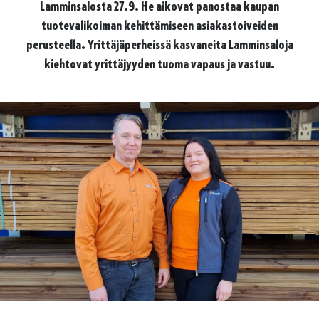
Lamminsalosta 27.9. He aikovat panostaa kaupan
tuotevalikoiman kehittämiseen asiakastoiveiden
perusteella. Yrittäjäperheissä kasvaneita Lamminsaloja
kiehtovat yrittäjyyden tuoma vapaus ja vastuu.