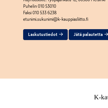
Puhelin 010 53010
Faksi 010 533 6238
etunimi.sukunimi@k-kauppiasliitto.fi
Laskutustiedot
Jätä palautetta
K-kau