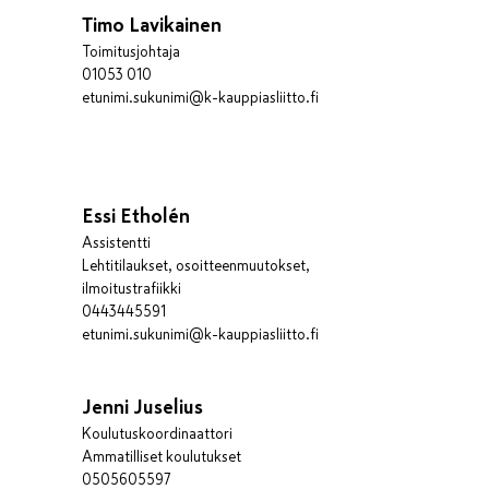
Timo Lavikainen
Toimitusjohtaja
01053 010
etunimi.sukunimi@k-kauppiasliitto.fi
Essi Etholén
Assistentti
Lehtitilaukset, osoitteenmuutokset,
ilmoitustrafiikki
0443445591
etunimi.sukunimi@k-kauppiasliitto.fi
Jenni Juselius
Koulutuskoordinaattori
Ammatilliset koulutukset
0505605597