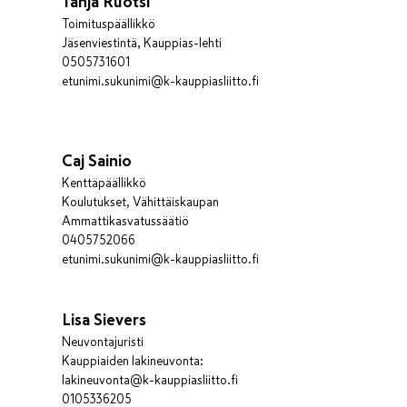
Tanja Ruotsi
Toimituspäällikkö
Jäsenviestintä, Kauppias-lehti
0505731601
etunimi.sukunimi@k-kauppiasliitto.fi
Caj Sainio
Kenttäpäällikkö
Koulutukset, Vähittäiskaupan
Ammattikasvatussäätiö
0405752066
etunimi.sukunimi@k-kauppiasliitto.fi
Lisa Sievers
Neuvontajuristi
Kauppiaiden lakineuvonta:
lakineuvonta@k-kauppiasliitto.fi
0105336205