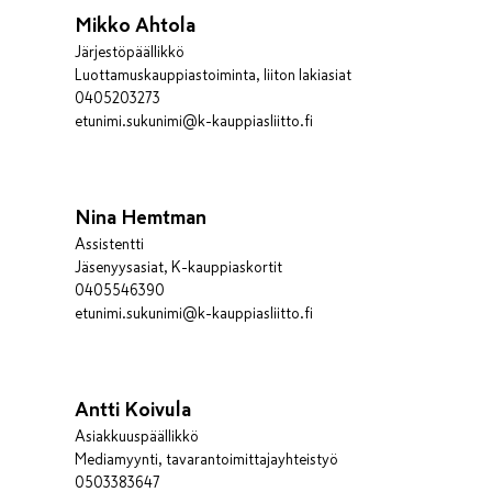
Mikko Ahtola
Järjestöpäällikkö
Luottamuskauppiastoiminta, liiton lakiasiat
0405203273
etunimi.sukunimi@k-kauppiasliitto.fi
Nina Hemtman
Assistentti
Jäsenyysasiat, K-kauppiaskortit
0405546390
etunimi.sukunimi@k-kauppiasliitto.fi
Antti Koivula
Asiakkuuspäällikkö
Mediamyynti, tavarantoimittajayhteistyö
0503383647