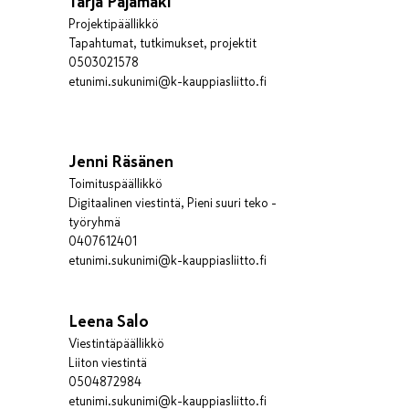
Tarja Pajamäki
Projektipäällikkö
Tapahtumat, tutkimukset, projektit
0503021578
etunimi.sukunimi@k-kauppiasliitto.fi
Jenni Räsänen
Toimituspäällikkö
Digitaalinen viestintä, Pieni suuri teko -
työryhmä
0407612401
etunimi.sukunimi@k-kauppiasliitto.fi
Leena Salo
Viestintäpäällikkö
Liiton viestintä
0504872984
etunimi.sukunimi@k-kauppiasliitto.fi