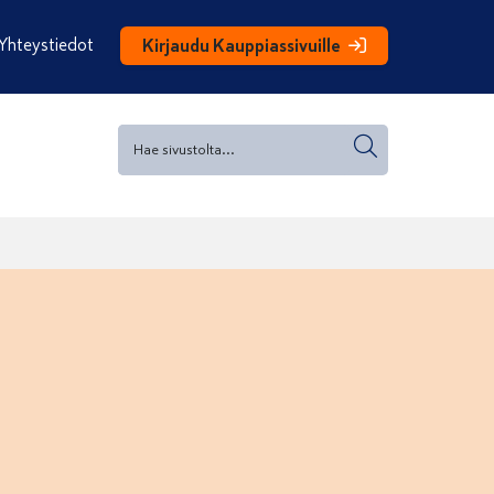
Yhteystiedot
Kirjaudu Kauppiassivuille