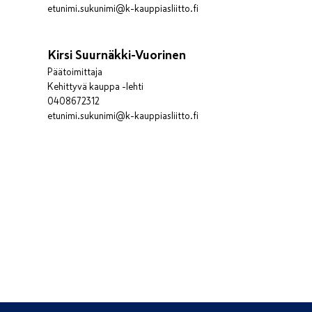
etunimi.sukunimi@k-kauppiasliitto.fi
Kirsi Suurnäkki-Vuorinen
Päätoimittaja
Kehittyvä kauppa -lehti
0408672312
etunimi.sukunimi@k-kauppiasliitto.fi