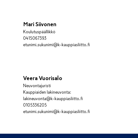
Mari Siivonen
Koulutuspäällikkö
0415067393
etunimi.sukunimi@k-kauppiasliitto.fi
Veera Vuorisalo
Neuvontajuristi
Kauppiaiden lakineuvonta:
lakineuvonta@k-kauppiasliitto.fi
0105336205
etunimi.sukunimi@k-kauppiasliitto.fi