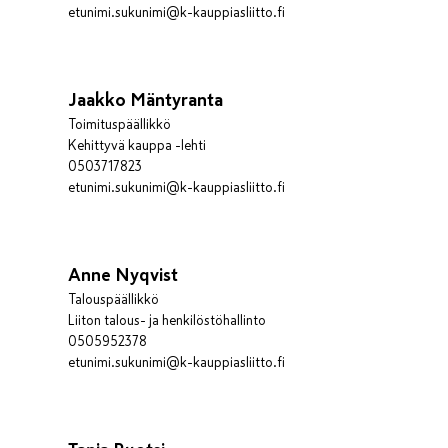
etunimi.sukunimi@k-kauppiasliitto.fi
Jaakko Mäntyranta
Toimituspäällikkö
Kehittyvä kauppa -lehti
0503717823
etunimi.sukunimi@k-kauppiasliitto.fi
Anne Nyqvist
Talouspäällikkö
Liiton talous- ja henkilöstöhallinto
0505952378
etunimi.sukunimi@k-kauppiasliitto.fi