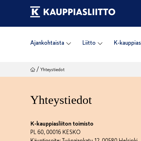
Siirry
sisältöön
Ajankohtaista
Liitto
K-kauppias
/
Yhteystiedot
Yhteystiedot
K-kauppiasliiton toimisto
PL 60, 00016 KESKO
Käyntiosoite: Työpajankatu 12, 00580 Helsinki