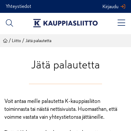
Siirry
Yhteystiedot
Kirjaudu
sisältöön
/
/
Liitto
Jätä palautetta
Jätä palautetta
Voit antaa meille palautetta K-kauppiasliiton
toiminnasta tai näistä nettisivuista. Huomaathan, että
voimme vastata vain yhteystietonsa jättäneille.